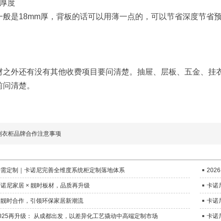
材厚度
一般是18mm厚，背板的话可以用薄一点的，可以节省深度节省
材之外还有没有其他收费项目要问清楚。抽屉、层板、五金、挂
前问清楚。
制衣柜品牌合作注意事项
按需定制｜卡诺尼完善全维度系统柜定制落地体系
20
诺尼家居 × 靓时板材，品质再升级
卡诺
与靓时合作，引领环保家居新潮流
卡诺
025再升级： 从成都出发，以差异化工艺撬动中高端定制市场
卡诺