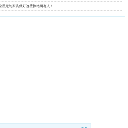
全屋定制家具做好这些惊艳所有人！
卡诺尼家居有限公司
流区彭镇工业园B区罗汉路258号
（推荐拨打）: 18981966218
-023-1884