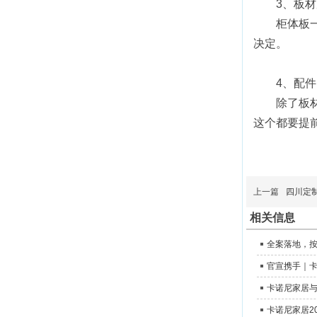
3、板
柜体板
决定。
4、配件
除了板
这个都要提
上一篇
四川定
相关信息
全案落地，
官宣携手｜卡
卡诺尼家居
卡诺尼家居2