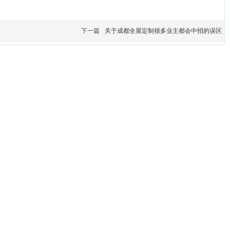
下一篇
关于成都全屋定制很多业主都会中招的误区
卡诺尼家居有限公司
流区彭镇工业园B区罗汉路258号
（推荐拨打）: 18981966218
-023-1884