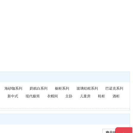
海砂咖系列
奶糕白系列
橱柜系列
玻璃铝框系列
巴诺克系列
新中式
现代极简
衣帽间
主卧
儿童房
鞋柜
酒柜
商品状态