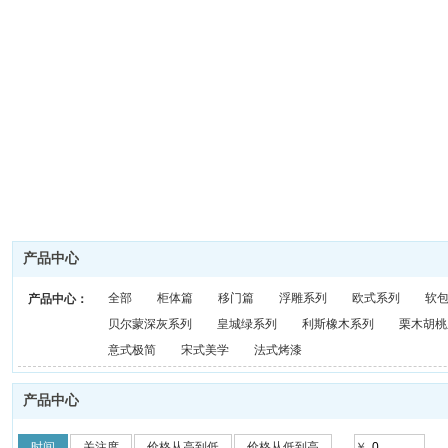
产品中心
全部
柜体篇
移门篇
浮雕系列
欧式系列
软
产品中心：
贝尔蒙深灰系列
皇城绿系列
利斯橡木系列
栗木胡桃
意式极简
宋式美学
法式烤漆
产品中心
-
时间
关注度
价格从高到低
价格从低到高
￥