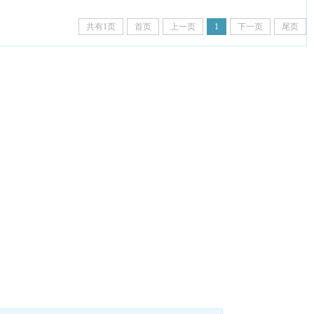
共有1页
首页
上一页
1
下一页
尾页
卡诺尼家居有限公司
流区彭镇工业园B区罗汉路258号
（推荐拨打）: 18981966218
-023-1884