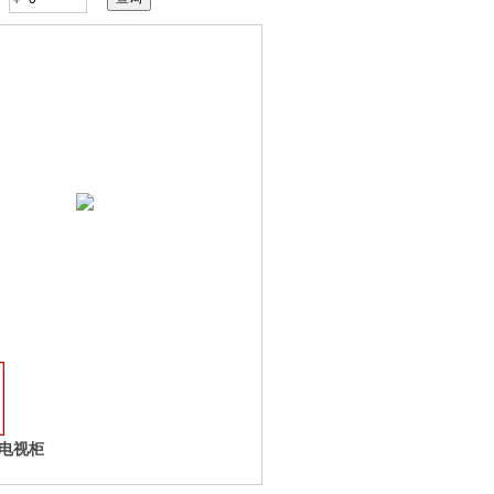
收藏
-电视柜