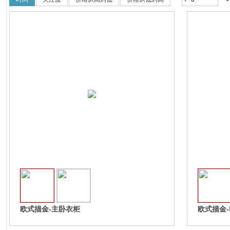
收藏
欧式描金-主卧衣柜
欧式描金